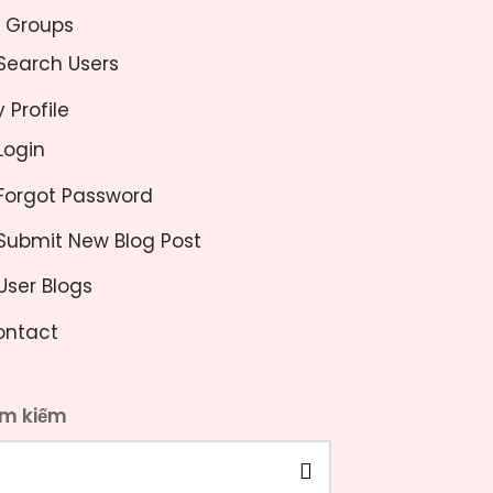
l Groups
Search Users
 Profile
Login
Forgot Password
Submit New Blog Post
User Blogs
ontact
ìm kiếm