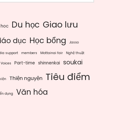
Giao lưu
Du học
 hoc
Học bổng
iáo dục
Jasso
ia support
members
Mottainai fair
Nghệ thuật
soukai
Part-time
shinnenkai
 Voices
Tiêu điểm
Thiện nguyện
kiện
Văn hóa
ển dụng