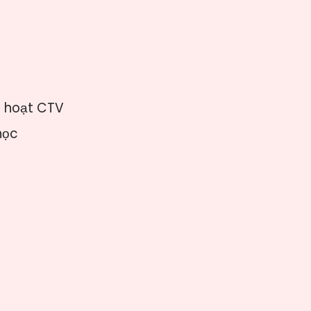
h hoạt CTV
học