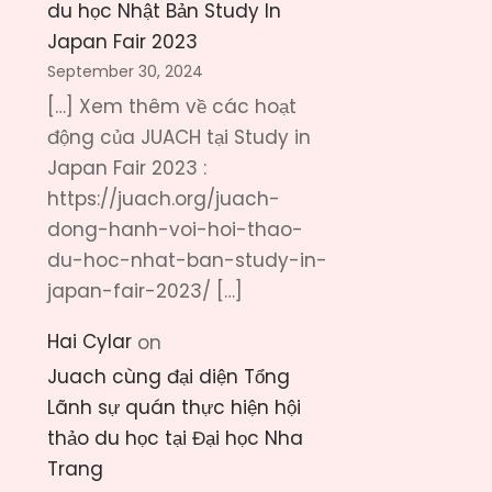
du học Nhật Bản Study In
Japan Fair 2023
September 30, 2024
[…] Xem thêm về các hoạt
động của JUACH tại Study in
Japan Fair 2023 :
https://juach.org/juach-
dong-hanh-voi-hoi-thao-
du-hoc-nhat-ban-study-in-
japan-fair-2023/ […]
Hai Cylar
on
Juach cùng đại diện Tổng
Lãnh sự quán thực hiện hội
thảo du học tại Đại học Nha
Trang