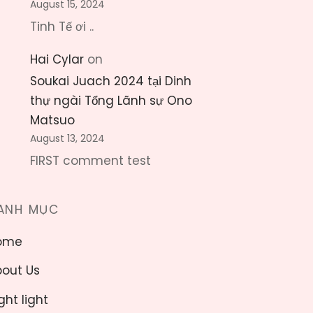
August 15, 2024
Tinh Tế ơi ..
Hai Cylar
on
Soukai Juach 2024 tại Dinh
thự ngài Tổng Lãnh sự Ono
Matsuo
August 13, 2024
FIRST comment test
ANH MỤC
ome
out Us
ght light