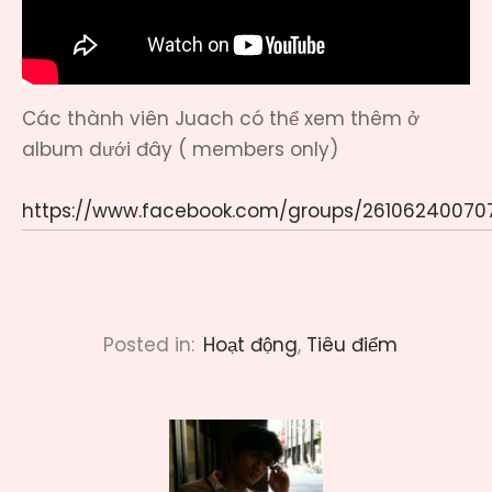
Các thành viên Juach có thể xem thêm ở
album dưới đây ( members only)
https://www.facebook.com/groups/26106240070
close
xin chào 👋
Mình có thể giúp bạn điều gì?
Posted in:
Hoạt động
,
Tiêu điểm