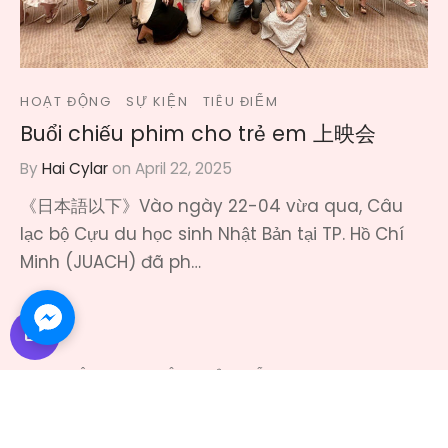
HOẠT ĐỘNG
SỰ KIỆN
TIÊU ĐIỂM
Buổi chiếu phim cho trẻ em 上映会
By
Hai Cylar
on
April 22, 2025
《日本語以下》Vào ngày 22-04 vừa qua, Câu
lạc bộ Cựu du học sinh Nhật Bản tại TP. Hồ Chí
Minh (JUACH) đã ph…
mode_comment
HOẠT ĐỘNG
SỰ KIỆN
TIÊU ĐIỂM
JUACH phối hợp với Đại học Sư phạm
Kỹ thuật TP.HCM trong “Ngày hội Giao