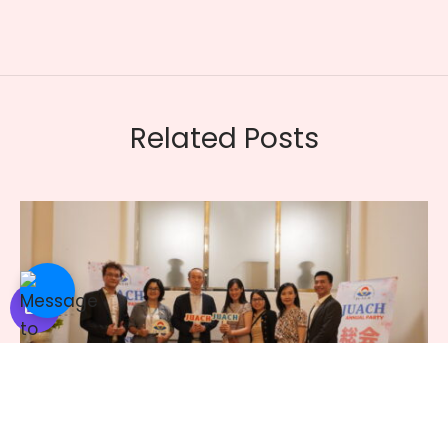
Related Posts
mode_comment