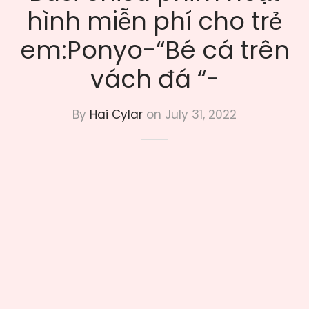
hình miễn phí cho trẻ
em:Ponyo-“Bé cá trên
vách đá “-
By
Hai Cylar
on
July 31, 2022