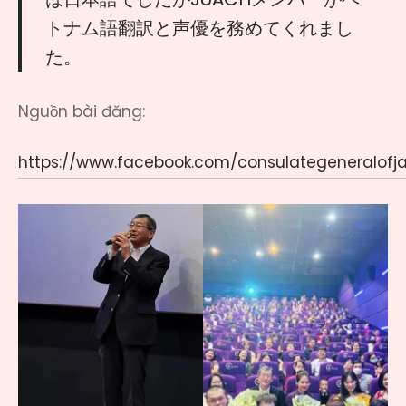
トナム語翻訳と声優を務めてくれまし
た。
Nguồn bài đăng:
https://www.facebook.com/consulategeneralof
close