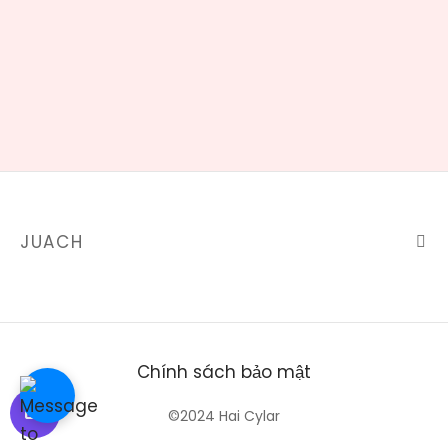
r Blogs
close
xin chào 👋
Mình có thể giúp bạn điều gì?
JUACH
Chính sách bảo mật
mode_comment
©2024 Hai Cylar